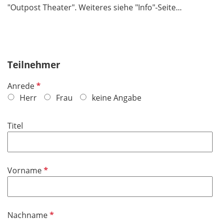
"Outpost Theater". Weiteres siehe "Info"-Seite...
Teilnehmer
P
Anrede
f
Herr
Frau
keine Angabe
l
i
Titel
c
h
t
f
P
Vorname
e
f
l
l
d
i
P
Nachname
c