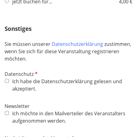
f
jetzt buchen für...
4,00 €
l
i
c
Sonstiges
h
t
Sie müssen unserer
Datenschutzerklärung
zustimmen,
f
wenn Sie sich für diese Veranstaltung registrieren
e
möchten.
l
d
P
Datenschutz
f
Ich habe die Datenschutzerklärung gelesen und
l
akzeptiert.
i
c
Newsletter
h
Ich möchte in den Mailverteiler des Veranstalters
t
aufgenommen werden.
f
e