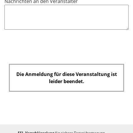
Nachrichten an den Veranstalter
l
d
Die Anmeldung für diese Veranstaltung ist
leider beendet.
SSL-Verschlüsselung
für sichere Datenübertragung.