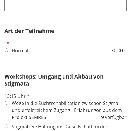
f
h
l
t
i
f
c
e
h
Art der Teilnahme
l
t
d
P
f
f
Normal
30,00 €
e
l
l
i
d
c
Workshops: Umgang und Abbau von
h
Stigmata
t
f
P
13:15 Uhr
e
f
Wege in die Suchtrehabilitation zwischen Stigma
l
l
und erfolgreichem Zugang - Erfahrungen aus dem
d
i
Projekt SEMRES
9 verfügbar
c
Stigmafreie Haltung der Gesellschaft fördern: