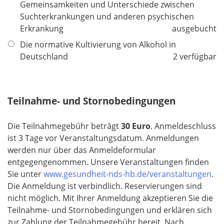
h
Gemeinsamkeiten und Unterschiede zwischen
t
Suchterkrankungen und anderen psychischen
f
Erkrankung
ausgebucht
e
Die normative Kultivierung von Alkohol in
l
Deutschland
2 verfügbar
d
Teilnahme- und Stornobedingungen
Die Teilnahmegebühr beträgt
​​​​​​​30
Euro
. Anmeldeschluss
ist 3 Tage vor Veranstaltungsdatum. Anmeldungen
werden nur über das Anmeldeformular
entgegengenommen. Unsere Veranstaltungen finden
Sie unter
www.gesundheit-nds-hb.de/veranstaltungen
.
Die Anmeldung ist verbindlich. Reservierungen sind
nicht möglich. Mit Ihrer Anmeldung akzeptieren Sie die
Teilnahme- und Stornobedingungen und erklären sich
zur Zahlung der Teilnahmegebühr bereit. Nach