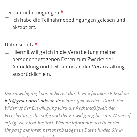
P
Teilnahmebedingungen
f
Ich habe die Teilnahmebedingungen gelesen und
l
akzeptiert.
i
c
P
Datenschutz
h
f
Hiermit willige ich in die Verarbeitung meiner
t
l
personenbezogenen Daten zum Zwecke der
f
i
Anmeldung und Teilnahme an der Veranstaltung
e
c
ausdrücklich ein.
l
h
d
t
Die Einwilligung kann jederzeit durch eine formlose E-Mail an
f
info@gesundheit-nds-hb.de
widerrufen werden. Durch den
e
Widerruf der Einwilligung wird die Rechtmäßigkeit der
l
Verarbeitung, die aufgrund der Einwilligung bis zum Widerruf
d
erfolgt ist, nicht berührt. Weitere Informationen über den
Umgang mit Ihren personenbezogenen Daten finden Sie in