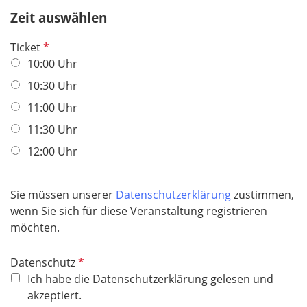
h
Zeit auswählen
t
P
Ticket
f
f
10:00 Uhr
e
l
l
10:30 Uhr
i
d
11:00 Uhr
c
h
11:30 Uhr
t
12:00 Uhr
f
e
l
Sie müssen unserer
Datenschutzerklärung
zustimmen,
d
wenn Sie sich für diese Veranstaltung registrieren
möchten.
P
Datenschutz
f
Ich habe die Datenschutzerklärung gelesen und
l
akzeptiert.