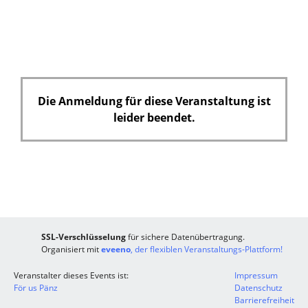
i
c
h
t
f
e
Die Anmeldung für diese Veranstaltung ist
l
leider beendet.
d
SSL-Verschlüsselung
für sichere Datenübertragung.
Organisiert mit
eveeno
, der flexiblen Veranstaltungs-Plattform!
Veranstalter dieses Events ist:
Impressum
För us Pänz
Datenschutz
Barrierefreiheit