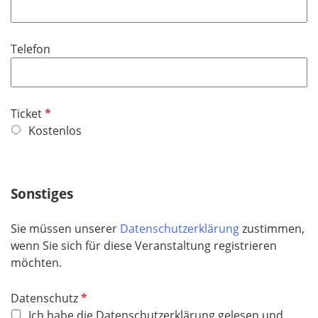
f
l
l
d
i
Telefon
c
h
t
f
P
Ticket
e
f
Kostenlos
l
l
d
i
c
Sonstiges
h
t
Sie müssen unserer
Datenschutzerklärung
zustimmen,
f
wenn Sie sich für diese Veranstaltung registrieren
e
möchten.
l
d
P
Datenschutz
f
Ich habe die Datenschutzerklärung gelesen und