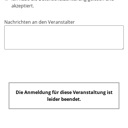
l
akzeptiert.
i
c
Nachrichten an den Veranstalter
h
t
f
e
l
d
Die Anmeldung für diese Veranstaltung ist
leider beendet.