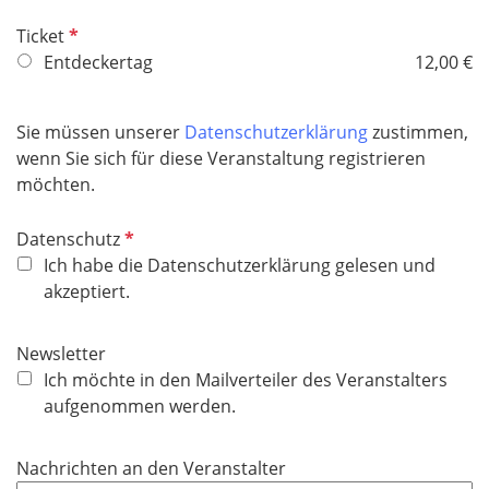
d
P
Ticket
f
Entdeckertag
12,00 €
l
i
Sie müssen unserer
Datenschutzerklärung
zustimmen,
c
wenn Sie sich für diese Veranstaltung registrieren
h
möchten.
t
f
P
Datenschutz
e
f
Ich habe die Datenschutzerklärung gelesen und
l
l
akzeptiert.
d
i
c
Newsletter
h
Ich möchte in den Mailverteiler des Veranstalters
t
aufgenommen werden.
f
e
Nachrichten an den Veranstalter
l