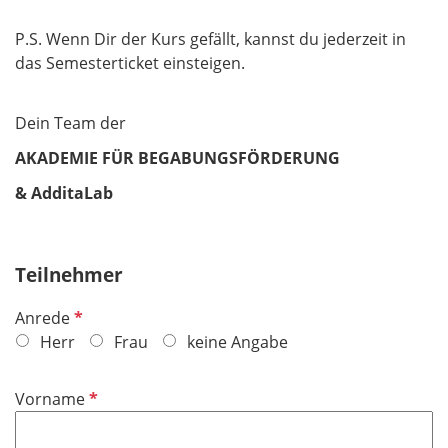
P.S. Wenn Dir der Kurs gefällt, kannst du jederzeit in
das Semesterticket einsteigen.
Dein Team der
AKADEMIE FÜR BEGABUNGSFÖRDERUNG
& AdditaLab
Teilnehmer
P
Anrede
f
Herr
Frau
keine Angabe
l
i
P
Vorname
c
f
h
l