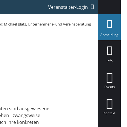
Veranstalter-Login
ld: Michael Blatz, Unternehmens- und Vereinsberatung
a
Anmeldung
u
s
g
e
w
ä
Info
h
l
t
Events
nten sind ausgewiesene
Kontakt
gehen - zwangsweise
uch Ihre konkreten