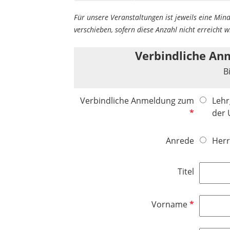
Für unsere Veranstaltungen ist jeweils eine Min
verschieben, sofern diese Anzahl nicht erreicht 
Verbindliche A
B
P
Verbindliche Anmeldung zum
Lehr
f
der 
l
i
Anrede
Herr
c
h
Titel
t
f
e
P
Vorname
l
f
d
l