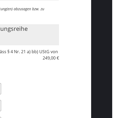
ltung(en) abzusagen bzw. zu
tungsreihe
ss § 4 Nr. 21 a) bb) UStG von
249,00 €