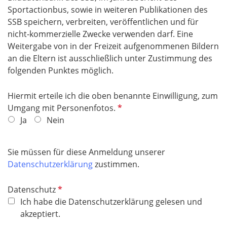
f
Sportactionbus, sowie in weiteren Publikationen des
e
SSB speichern, verbreiten, veröffentlichen und für
l
nicht-kommerzielle Zwecke verwenden darf. Eine
d
Weitergabe von in der Freizeit aufgenommenen Bildern
an die Eltern ist ausschließlich unter Zustimmung des
folgenden Punktes möglich.
Hiermit erteile ich die oben benannte Einwilligung, zum
P
Umgang mit Personenfotos.
f
Ja
Nein
l
i
Sie müssen für diese Anmeldung unserer
c
Datenschutzerklärung
zustimmen.
h
t
P
Datenschutz
f
f
Ich habe die Datenschutzerklärung gelesen und
e
l
akzeptiert.
l
i