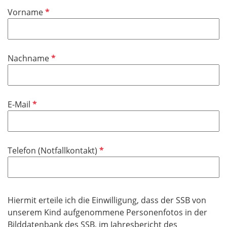
P
Vorname
f
l
i
P
Nachname
c
f
h
l
t
i
f
P
E-Mail
c
e
f
h
l
l
t
d
i
f
P
Telefon (Notfallkontakt)
c
e
f
h
l
l
t
d
i
f
c
Hiermit erteile ich die Einwilligung, dass der SSB von
e
h
unserem Kind aufgenommene Personenfotos in der
l
t
Bilddatenbank des SSB, im Jahresbericht des
d