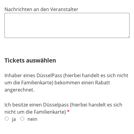
d
c
Nachrichten an den Veranstalter
h
t
f
e
l
d
Tickets auswählen
Inhaber eines DüsselPass (hierbei handelt es sich nicht
um die Familienkarte) bekommen einen Rabatt
angerechnet.
Ich besitze einen Düsselpass (hierbei handelt es sich
P
nicht um die Familienkarte)
f
ja
nein
l
i