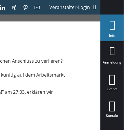
Veranstalter-Login
a
Info
u
s
g
e
w
ichen Anschluss zu verlieren?
ä
Anmeldung
h
l
 künftig auf dem Arbeitsmarkt
t
Events
!" am 27.03. erklären wir
Kontakt