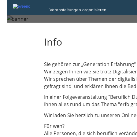
Veranstaltungen organisieren
Mittwoch, 3. Sep. 2025 von 17:00 bis 1
Info
Sie gehören zur „Generation Erfahrung“ u
Wir zeigen Ihnen wie Sie trotz Digitalisie
Wir sprechen über Themen der digitalis
gefragt sind und erklären Ihnen die Be
In einer Folgeveranstaltung "Beruflich D
Ihnen alles rund um das Thema "erfolg
Wir laden Sie herzlich zu unseren Onlin
Für wen?
Alle Personen, die sich beruflich verän