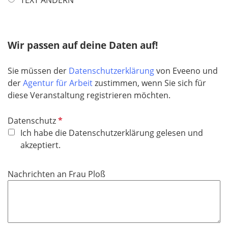
TEXT ÄNDERN
f
e
l
Wir passen auf deine Daten auf!
d
Sie müssen der
Datenschutzerklärung
von Eveeno und
der
Agentur für Arbeit
zustimmen, wenn Sie sich für
diese Veranstaltung registrieren möchten.
P
Datenschutz
f
Ich habe die Datenschutzerklärung gelesen und
l
akzeptiert.
i
c
Nachrichten an Frau Ploß
h
t
f
e