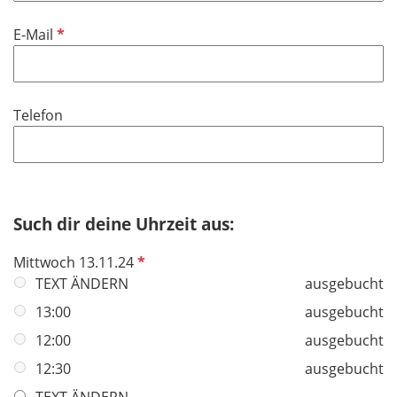
P
E-Mail
f
l
i
Telefon
c
h
t
f
e
Such dir deine Uhrzeit aus:
l
d
P
Mittwoch 13.11.24
f
TEXT ÄNDERN
ausgebucht
l
13:00
ausgebucht
i
12:00
ausgebucht
c
h
12:30
ausgebucht
t