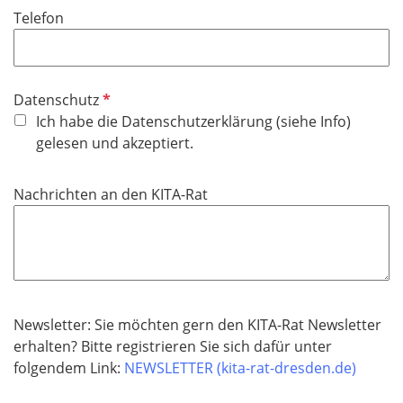
f
Telefon
c
e
h
l
t
d
f
P
Datenschutz
e
f
Ich habe die Datenschutzerklärung (siehe Info)
l
l
gelesen und akzeptiert.
d
i
c
Nachrichten an den KITA-Rat
h
t
f
e
l
d
Newsletter: Sie möchten gern den KITA-Rat Newsletter
erhalten? Bitte registrieren Sie sich dafür unter
folgendem Link:
NEWSLETTER (kita-rat-dresden.de)