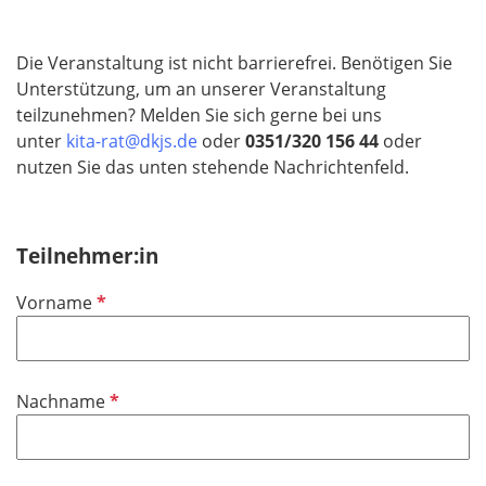
Die Veranstaltung ist nicht barrierefrei. Benötigen Sie
Unterstützung, um an unserer Veranstaltung
teilzunehmen? Melden Sie sich gerne bei uns
unter
kita-rat@dkjs.de
oder
0351/320 156 44
oder
nutzen Sie das unten stehende Nachrichtenfeld.
Teilnehmer:in
P
Vorname
f
l
i
P
Nachname
c
f
h
l
t
i
f