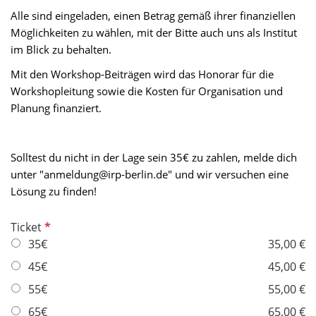
Alle sind eingeladen, einen Betrag gemäß ihrer finanziellen
Möglichkeiten zu wählen, mit der Bitte auch uns als Institut
im Blick zu behalten.
Mit den Workshop-Beiträgen wird das Honorar für die
Workshopleitung sowie die Kosten für Organisation und
Planung finanziert.
Solltest du nicht in der Lage sein 35€ zu zahlen, melde dich
unter "anmeldung@irp-berlin.de" und wir versuchen eine
Lösung zu finden!
P
Ticket
f
35€
35,00 €
l
45€
45,00 €
i
55€
55,00 €
c
h
65€
65,00 €