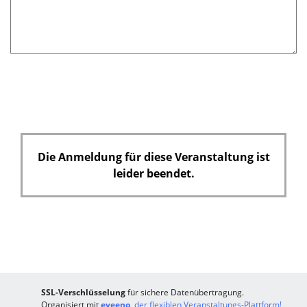
d
Die Anmeldung für diese Veranstaltung ist
leider beendet.
SSL-Verschlüsselung
für sichere Datenübertragung.
Organisiert mit
eveeno
, der flexiblen Veranstaltungs-Plattform!