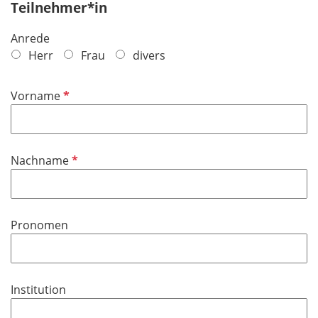
Teilnehmer*in
Anrede
Herr
Frau
divers
P
Vorname
f
l
i
P
Nachname
c
f
h
l
t
i
f
Pronomen
c
e
h
l
t
d
f
Institution
e
l