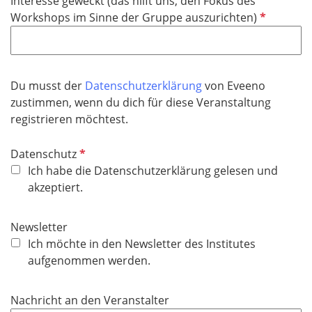
Interesse geweckt (das hilft uns, den Fokus des
h
P
Workshops im Sinne der Gruppe auszurichten)
t
f
f
l
e
i
l
c
Du musst der
Datenschutzerklärung
von Eveeno
d
h
zustimmen, wenn du dich für diese Veranstaltung
t
registrieren möchtest.
f
e
P
Datenschutz
l
f
Ich habe die Datenschutzerklärung gelesen und
d
l
akzeptiert.
i
c
Newsletter
h
Ich möchte in den Newsletter des Institutes
t
aufgenommen werden.
f
e
Nachricht an den Veranstalter
l