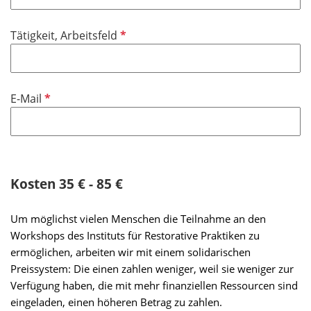
d
P
Tätigkeit, Arbeitsfeld
f
l
i
P
E-Mail
c
f
h
l
t
i
f
c
e
h
Kosten 35 € - 85 €
l
t
d
f
Um möglichst vielen Menschen die Teilnahme an den
e
Workshops des Instituts für Restorative Praktiken zu
l
ermöglichen, arbeiten wir mit einem solidarischen
d
Preissystem: Die einen zahlen weniger, weil sie weniger zur
Verfügung haben, die mit mehr finanziellen Ressourcen sind
eingeladen, einen höheren Betrag zu zahlen.