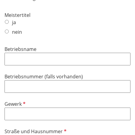
c
h
Meistertitel
t
ja
f
e
nein
l
d
Betriebsname
Betriebsnummer (falls vorhanden)
P
Gewerk
f
l
i
P
Straße und Hausnummer
c