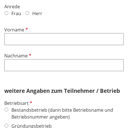
Anrede
Frau
Herr
P
Vorname
f
l
i
P
Nachname
c
f
h
l
t
i
f
c
e
h
weitere Angaben zum Teilnehmer / Betrieb
l
t
d
P
Betriebsart
f
f
Bestandsbetrieb (dann bitte Betriebsname und
e
l
Betriebsnummer angeben)
l
i
d
Gründungsbetrieb