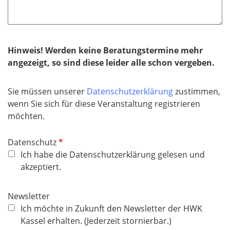
e
c
l
h
d
t
f
Hinweis! Werden keine Beratungstermine mehr
e
angezeigt, so sind diese leider alle schon vergeben.
l
d
Sie müssen unserer
Datenschutzerklärung
zustimmen,
wenn Sie sich für diese Veranstaltung registrieren
möchten.
P
Datenschutz
f
Ich habe die Datenschutzerklärung gelesen und
l
akzeptiert.
i
c
Newsletter
h
Ich möchte in Zukunft den Newsletter der HWK
t
Kassel erhalten. (Jederzeit stornierbar.)
f