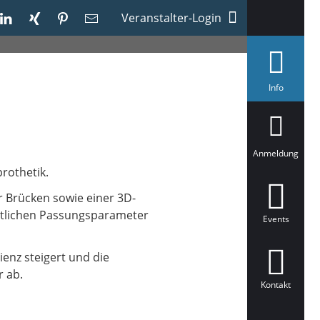
Veranstalter-Login
a
Info
u
s
g
e
w
ä
Anmeldung
h
rothetik.
l
t
r Brücken sowie einer 3D-
entlichen Passungsparameter
Events
enz steigert und die
r ab.
Kontakt