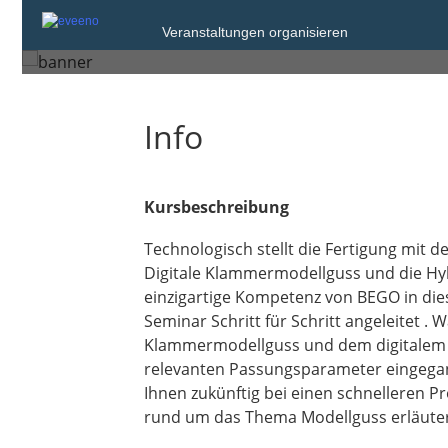
Mittwoch, 17. Jun. 2026 von 09:00 bis 
Veranstaltungen organisieren
Berlin
Info
Kursbeschreibung
Technologisch stellt die Fertigung mit 
Digitale Klammermodellguss und die Hyb
einzigartige Kompetenz von BEGO in die
Seminar Schritt für Schritt angeleitet .
Klammermodellguss und dem digitalem E
relevanten Passungsparameter eingegang
Ihnen zukünftig bei einen schnelleren P
rund um das Thema Modellguss erläutern