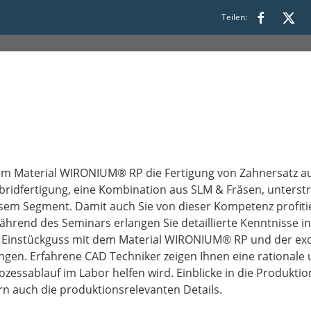
17:00
Teilen:
dem Material WIRONIUM® RP die Fertigung von Zahnersatz au
ridfertigung, eine Kombination aus SLM & Fräsen, unterstr
sem Segment. Damit auch Sie von dieser Kompetenz profiti
 Während des Seminars erlangen Sie detaillierte Kenntnisse in
instückguss mit dem Material WIRONIUM® RP und der exoca
en. Erfahrene CAD Techniker zeigen Ihnen eine rationale un
rozessablauf im Labor helfen wird. Einblicke in die Produkt
 auch die produktionsrelevanten Details.