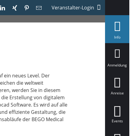
Veranstalter-Login
a
Info
u
s
g
e
w
ä
Anmeldung
h
l
f ein neues Level. Der
t
eichen die weltweit
eren, werden Sie in diesem
Anreise
 die Erstellung von digitalem
d Software. Es wird auf alle
d effiziente Gestaltung, die
ionsabläufe der BEGO Medical
Events