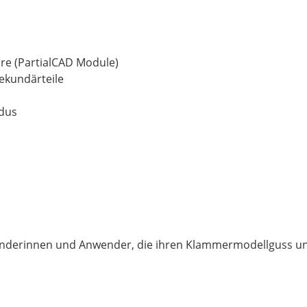
are (PartialCAD Module)
ekundärteile
odus
wenderinnen und Anwender, die ihren Klammermodellguss u