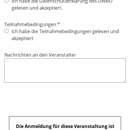
f
Ich habe die Datenschutzerklärung des DWBO
t
l
gelesen und akzeptiert.
f
i
e
c
P
Teilnahmebedingungen
l
h
f
Ich habe die Teilnahmebedingungen gelesen und
d
t
l
akzeptiert
f
i
e
c
Nachrichten an den Veranstalter
l
h
d
t
f
e
l
d
Die Anmeldung für diese Veranstaltung ist