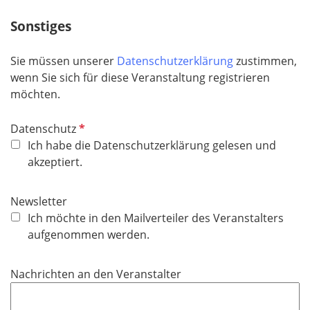
t
f
Sonstiges
e
l
Sie müssen unserer
Datenschutzerklärung
zustimmen,
d
wenn Sie sich für diese Veranstaltung registrieren
möchten.
P
Datenschutz
f
Ich habe die Datenschutzerklärung gelesen und
l
akzeptiert.
i
c
Newsletter
h
Ich möchte in den Mailverteiler des Veranstalters
t
aufgenommen werden.
f
e
Nachrichten an den Veranstalter
l
d