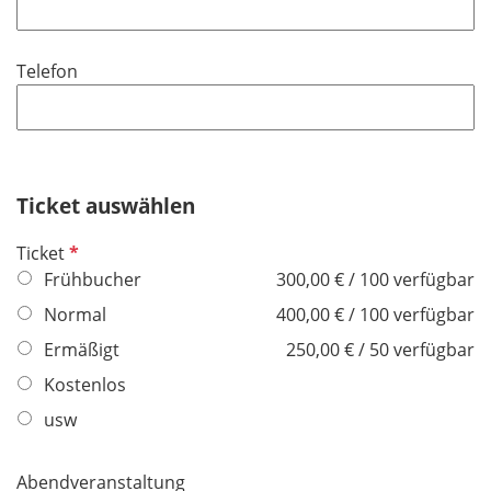
l
l
d
i
Telefon
c
h
t
f
e
Ticket auswählen
l
d
P
Ticket
f
Frühbucher
300,00 € / 100 verfügbar
l
Normal
400,00 € / 100 verfügbar
i
Ermäßigt
250,00 € / 50 verfügbar
c
h
Kostenlos
t
usw
f
e
Abendveranstaltung
l