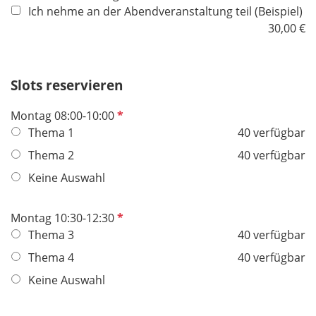
Ich nehme an der Abendveranstaltung teil (Beispiel)
d
30,00 €
Slots reservieren
P
Montag 08:00-10:00
f
Thema 1
40 verfügbar
l
Thema 2
40 verfügbar
i
Keine Auswahl
c
h
t
P
Montag 10:30-12:30
f
f
Thema 3
40 verfügbar
e
l
Thema 4
40 verfügbar
l
i
Keine Auswahl
d
c
h