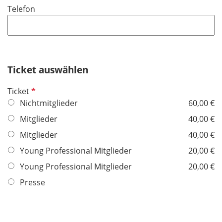
Telefon
c
h
t
f
e
Ticket auswählen
l
d
P
Ticket
f
Nichtmitglieder
60,00 €
l
Mitglieder
40,00 €
i
Mitglieder
40,00 €
c
h
Young Professional Mitglieder
20,00 €
t
Young Professional Mitglieder
20,00 €
f
Presse
e
l
d