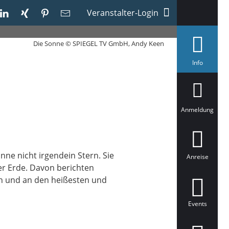
Veranstalter-Login
Die Sonne © SPIEGEL TV GmbH, Andy Keen
a
Info
u
s
g
e
w
ä
Anmeldung
h
l
t
nne nicht irgendein Stern. Sie
Anreise
der Erde. Davon berichten
n und an den heißesten und
Events