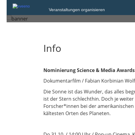
Donnerstag, 31. Okt. 2024 um 14:00
Veranstaltungen organisieren
Halle (Saale)
Info
Nominierung Science & Media Awards
Dokumentarfilm / Fabian Korbinian Wolf 
Die Sonne ist das Wunder, das alles begr
ist der Stern schlechthin. Doch je weite
Forscher*innen bei der amerikanischen
kältesten Orten des Planeten.
Do 31.10. / 14:00 Uhr / Pop-up Cinema, 