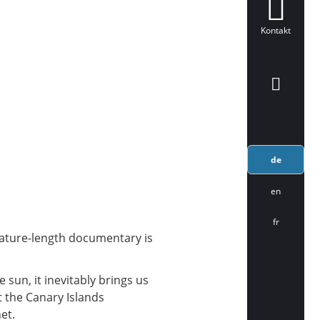
Kontakt
de
en
fr
 feature-length documentary is
e sun, it inevitably brings us
t the Canary Islands
et.