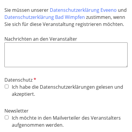
t
d
f
Sie müssen unserer
Datenschutzerklärung Eveeno
und
e
Datenschutzerklärung Bad Wimpfen
zustimmen, wenn
l
Sie sich für diese Veranstaltung registrieren möchten.
d
Nachrichten an den Veranstalter
P
Datenschutz
f
Ich habe die Datenschutzerklärungen gelesen und
l
akzeptiert.
i
c
Newsletter
h
Ich möchte in den Mailverteiler des Veranstalters
t
aufgenommen werden.
f