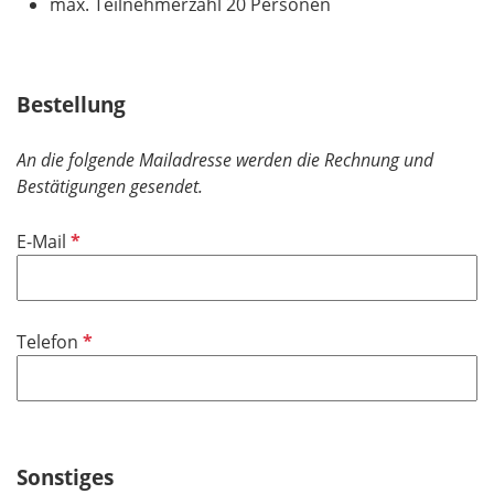
max. Teilnehmerzahl 20 Personen
Bestellung
An die folgende Mailadresse werden die Rechnung und
Bestätigungen gesendet.
P
E-Mail
f
l
i
P
Telefon
c
f
h
l
t
i
f
c
e
h
Sonstiges
l