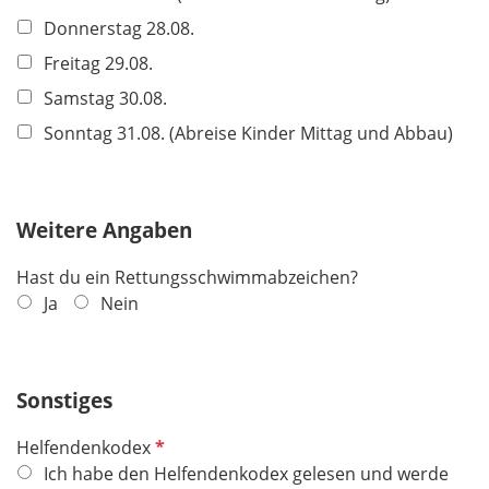
i
Donnerstag 28.08.
c
h
Freitag 29.08.
t
Samstag 30.08.
f
Sonntag 31.08. (Abreise Kinder Mittag und Abbau)
e
l
d
Weitere Angaben
Hast du ein Rettungsschwimmabzeichen?
Ja
Nein
Sonstiges
P
Helfendenkodex
f
Ich habe den Helfendenkodex gelesen und werde