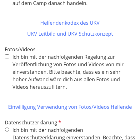
l
auf dem Camp danach handeln.
i
c
Helfendenkodex des UKV
h
t
UKV Leitbild und UKV Schutzkonzept
f
e
Fotos/Videos
l
Ich bin mit der nachfolgenden Regelung zur
d
Veröffentlichung von Fotos und Videos von mir
einverstanden. Bitte beachte, dass es ein sehr
hoher Aufwand wäre dich aus allen Fotos und
Videos herauszufiltern.
Einwilligung Verwendung von Fotos/Videos Helfende
P
Datenschutzerklärung
f
Ich bin mit der nachfolgenden
l
Datenschutzerklärung einverstanden. Beachte, dass