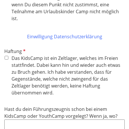
i
wenn Du diesem Punkt nicht zustimmst, eine
c
Teilnahme am Urlaubskinder Camp nicht möglich
h
ist.
t
f
Einwilligung Datenschutzerklärung
e
l
P
Haftung
d
f
Das KidsCamp ist ein Zeltlager, welches im Freien
l
stattfindet. Dabei kann hin und wieder auch etwas
i
zu Bruch gehen. Ich habe verstanden, dass für
c
Gegenstände, welche nicht zwingend für das
h
Zeltlager benötigt werden, keine Haftung
t
übernommen wird.
f
e
Hast du dein Führungszeugnis schon bei einem
l
KidsCamp oder YouthCamp vorgelegt? Wenn ja, wo?
d