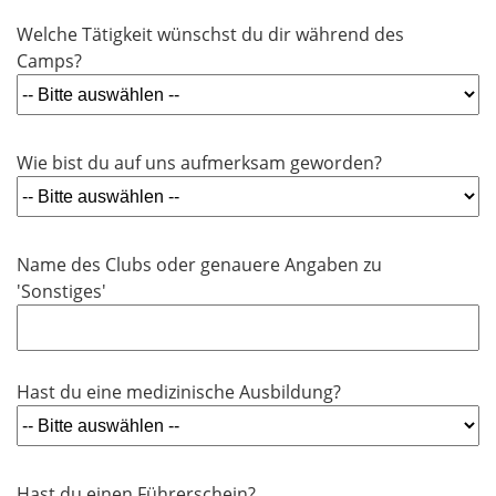
t
d
Welche Tätigkeit wünschst du dir während des
f
Camps?
e
l
d
Wie bist du auf uns aufmerksam geworden?
Name des Clubs oder genauere Angaben zu
'Sonstiges'
Hast du eine medizinische Ausbildung?
Hast du einen Führerschein?