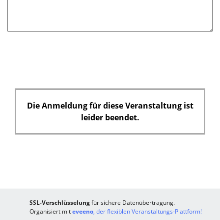
t
f
e
l
d
Die Anmeldung für diese Veranstaltung ist
leider beendet.
SSL-Verschlüsselung
für sichere Datenübertragung.
Organisiert mit
eveeno
, der flexiblen Veranstaltungs-Plattform!