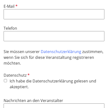
f
P
E-Mail
e
f
l
l
d
i
Telefon
c
h
t
f
Sie müssen unserer
Datenschutzerklärung
zustimmen,
e
wenn Sie sich für diese Veranstaltung registrieren
l
möchten.
d
P
Datenschutz
f
Ich habe die Datenschutzerklärung gelesen und
l
akzeptiert.
i
c
Nachrichten an den Veranstalter
h