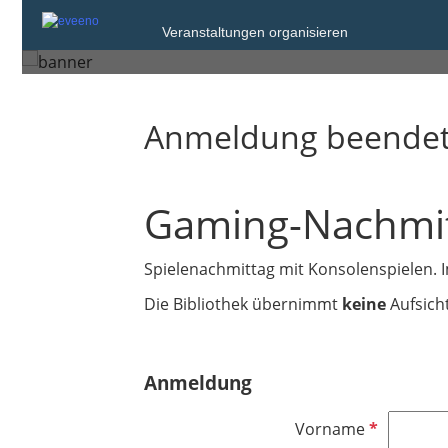
Mittwoch, 5. Feb. 2025 um 15
Veranstaltungen organisieren
Fulda
Anmeldung beende
Gaming-Nachmi
Spielenachmittag mit Konsolenspielen. 
Die Bibliothek übernimmt
keine
Aufsich
Anmeldung
P
Vorname