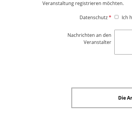
Veranstaltung registrieren möchten.​​​​​​​
f
e
P
Datenschutz
Ich 
l
f
d
l
Nachrichten an den
i
Veranstalter
c
h
t
f
e
l
d
Die A