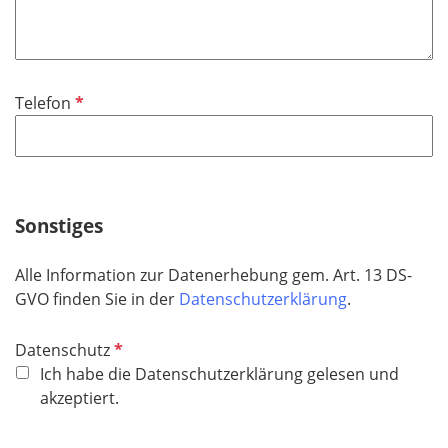
l
e
i
l
c
d
h
P
Telefon
t
f
f
l
e
i
l
c
d
h
Sonstiges
t
f
Alle Information zur Datenerhebung gem. Art. 13 DS-
e
GVO finden Sie in der
Datenschutzerklärung
.
l
d
P
Datenschutz
f
Ich habe die Datenschutzerklärung gelesen und
l
akzeptiert.
i
c