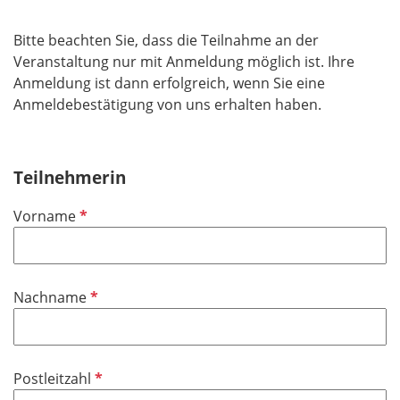
Bitte beachten Sie, dass die Teilnahme an der
Veranstaltung nur mit Anmeldung möglich ist. Ihre
Anmeldung ist dann erfolgreich, wenn Sie eine
Anmeldebestätigung von uns erhalten haben.
Teilnehmerin
P
Vorname
f
l
i
P
Nachname
c
f
h
l
t
i
f
P
Postleitzahl
c
e
f