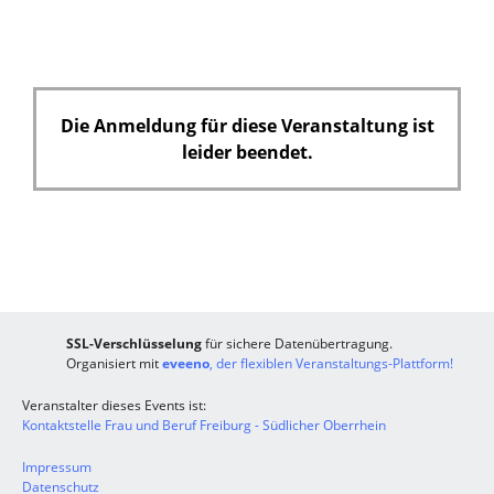
h
t
f
e
Die Anmeldung für diese Veranstaltung ist
l
leider beendet.
d
SSL-Verschlüsselung
für sichere Datenübertragung.
Organisiert mit
eveeno
, der flexiblen Veranstaltungs-Plattform!
Veranstalter dieses Events ist:
Kontaktstelle Frau und Beruf Freiburg - Südlicher Oberrhein
Impressum
Datenschutz