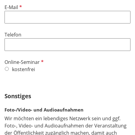
P
E-Mail
f
l
i
Telefon
c
h
t
f
P
Online-Seminar
e
f
kostenfrei
l
l
d
i
c
Sonstiges
h
t
Foto-/Video- und Audioaufnahmen
f
Wir möchten ein lebendiges Netzwerk sein und ggf.
e
Foto-, Video- und Audioaufnahmen der Veranstaltung
l
der Öffentlichkeit zugänglich machen, damit auch
d