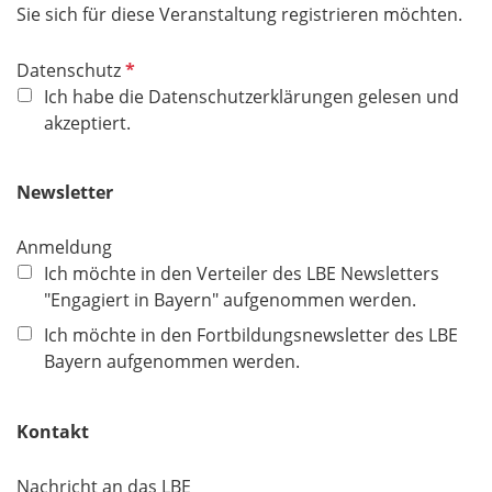
Sie sich für diese Veranstaltung registrieren möchten.
P
Datenschutz
f
Ich habe die Datenschutzerklärungen gelesen und
l
akzeptiert.
i
c
Newsletter
h
t
Anmeldung
f
Ich möchte in den Verteiler des LBE Newsletters
e
"Engagiert in Bayern" aufgenommen werden.
l
d
Ich möchte in den Fortbildungsnewsletter des LBE
Bayern aufgenommen werden.
Kontakt
Nachricht an das LBE