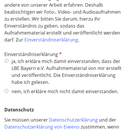
andere von unserer Arbeit erfahren. Deshalb
beabsichtigen wir Foto-, Video- und Audioaufnahmen
zu erstellen. Wir bitten Sie darum, hierzu Ihr
Einverständnis zu geben, sodass das
Aufnahmematerial erstellt und veröffentlicht werden
darf. Zur
Einverständniserklärung
.
P
Einverständniserklärung
f
ja, ich erkläre mich damit einverstanden, dass der
l
LBE Bayern e.V. Aufnahmematerial von mir erstellt
i
und veröffentlicht. Die Einverständniserklärung
c
habe ich gelesen.
h
nein, ich erkläre mich nicht damit einverstanden.
t
f
e
Datenschutz
l
Sie müssen unserer
Datenschutzerklärung
und der
d
Datenschutzerklärung von Eveeno
zustimmen, wenn