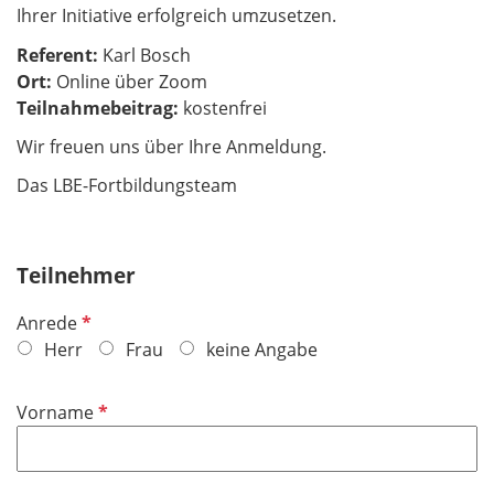
Ihrer Initiative erfolgreich umzusetzen.
Referent:
Karl Bosch
Ort:
Online über Zoom
​​​​​​​Teilnahmebeitrag:
kostenfrei
Wir freuen uns über Ihre Anmeldung.
Das LBE-Fortbildungsteam
Teilnehmer
P
Anrede
f
Herr
Frau
keine Angabe
l
i
P
Vorname
c
f
h
l
t
i