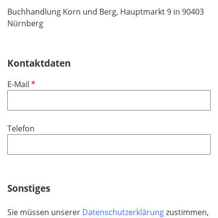
Buchhandlung Korn und Berg, Hauptmarkt 9 in 90403
Nürnberg
Kontaktdaten
P
E-Mail
f
l
i
Telefon
c
h
t
f
e
Sonstiges
l
d
Sie müssen unserer
Datenschutzerklärung
zustimmen,