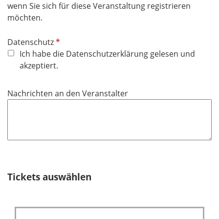
wenn Sie sich für diese Veranstaltung registrieren
möchten.
P
Datenschutz
f
Ich habe die Datenschutzerklärung gelesen und
l
akzeptiert.
i
c
Nachrichten an den Veranstalter
h
t
f
e
l
d
Tickets auswählen