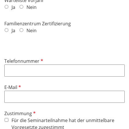
Warteliste Vorjahr
Ja
Nein
Familienzentrum Zertifizierung
Ja
Nein
P
Telefonnummer
f
l
i
P
E-Mail
c
f
h
l
t
i
f
P
Zustimmung
c
e
f
Für die Seminarteilnahme hat der unmittelbare
h
l
l
Vorgesetzte zugestimmt
t