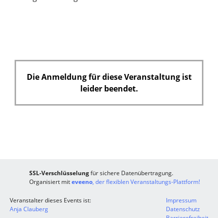
d
i
f
c
e
h
l
t
d
f
e
Die Anmeldung für diese Veranstaltung ist
l
leider beendet.
d
SSL-Verschlüsselung
für sichere Datenübertragung.
Organisiert mit
eveeno
, der flexiblen Veranstaltungs-Plattform!
Veranstalter dieses Events ist:
Impressum
Anja Clauberg
Datenschutz
Barrierefreiheit