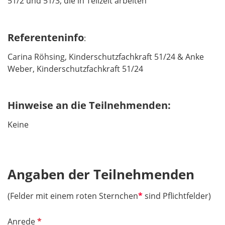
51/2 und 51/3, die in Teilzeit arbeiten
Referenteninfo
:
Carina Röhsing, Kinderschutzfachkraft 51/24 & Anke
Weber, Kinderschutzfachkraft 51/24
Hinweise an die Teilnehmenden:
Keine
Angaben der Teilnehmenden
(Felder mit einem roten Sternchen
*
sind Pflichtfelder)
P
Anrede