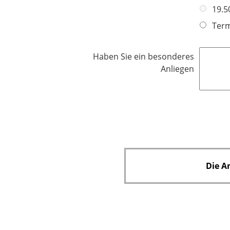
l
19.5
d
Term
Haben Sie ein besonderes
Anliegen
Die A