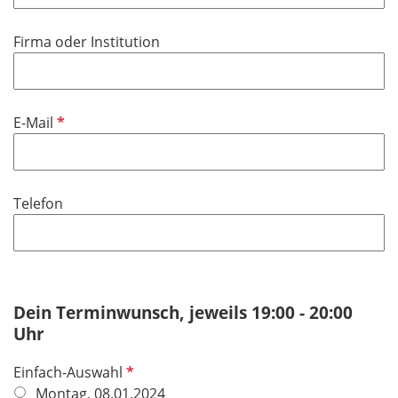
l
t
i
f
Firma oder Institution
c
e
h
l
t
d
f
P
E-Mail
e
f
l
l
d
i
Telefon
c
h
t
f
e
Dein Terminwunsch, jeweils 19:00 - 20:00
l
Uhr
d
P
Einfach-Auswahl
f
Montag, 08.01.2024