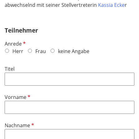
abwechselnd mit seiner Stellvertreterin
Kassia Ecke
r
Teilnehmer
P
Anrede
f
Herr
Frau
keine Angabe
l
i
Titel
c
h
t
f
P
Vorname
e
f
l
l
d
i
P
Nachname
c
f
h