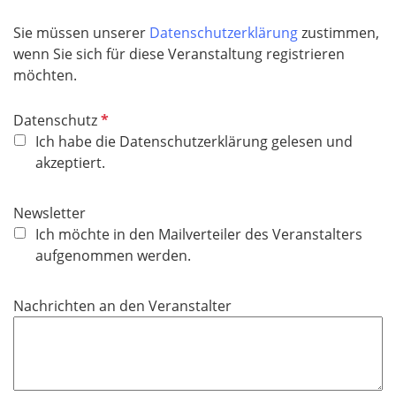
Sie müssen unserer
Datenschutzerklärung
zustimmen,
wenn Sie sich für diese Veranstaltung registrieren
möchten.
P
Datenschutz
f
Ich habe die Datenschutzerklärung gelesen und
l
akzeptiert.
i
c
Newsletter
h
Ich möchte in den Mailverteiler des Veranstalters
t
aufgenommen werden.
f
e
Nachrichten an den Veranstalter
l
d