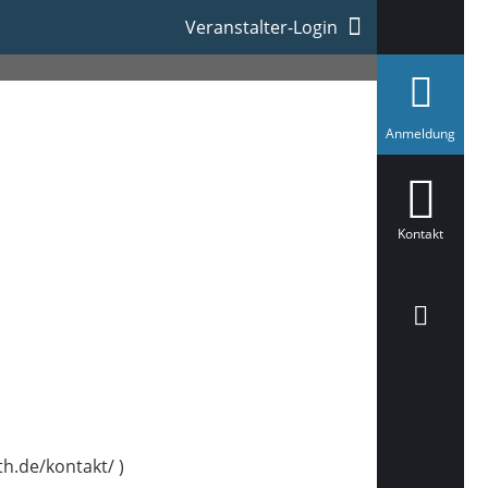
Veranstalter-Login
a
Anmeldung
u
s
g
e
w
ä
Kontakt
h
l
t
.de/kontakt/ )