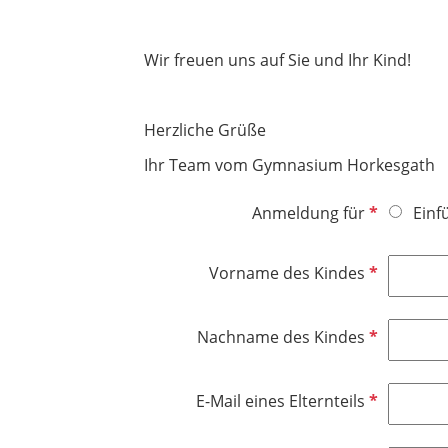
Wir freuen uns auf Sie und Ihr Kind!
Herzliche Grüße
Ihr Team vom Gymnasium Horkesgath
P
Anmeldung für
Einf
f
l
P
Vorname des Kindes
i
f
c
l
h
P
Nachname des Kindes
i
t
f
c
f
l
h
P
E-Mail eines Elternteils
e
i
t
f
l
c
f
l