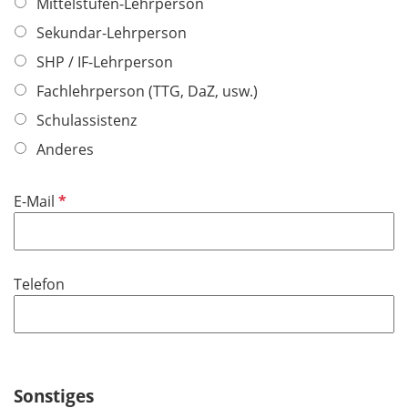
Mittelstufen-Lehrperson
c
e
h
Sekundar-Lehrperson
l
t
d
SHP / IF-Lehrperson
f
Fachlehrperson (TTG, DaZ, usw.)
e
l
Schulassistenz
d
Anderes
P
E-Mail
f
l
i
Telefon
c
h
t
f
e
Sonstiges
l