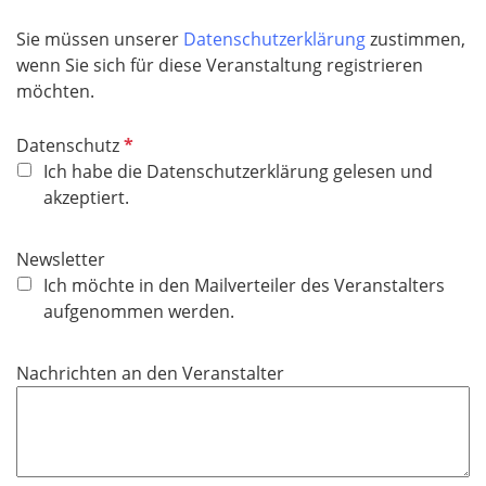
d
Sie müssen unserer
Datenschutzerklärung
zustimmen,
wenn Sie sich für diese Veranstaltung registrieren
möchten.
P
Datenschutz
f
Ich habe die Datenschutzerklärung gelesen und
l
akzeptiert.
i
c
Newsletter
h
Ich möchte in den Mailverteiler des Veranstalters
t
aufgenommen werden.
f
e
Nachrichten an den Veranstalter
l
d