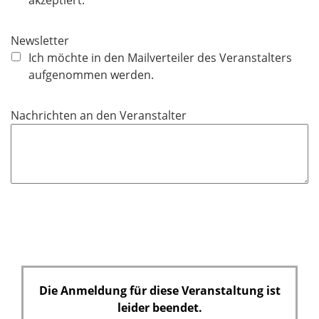
i
c
Newsletter
h
Ich möchte in den Mailverteiler des Veranstalters
t
aufgenommen werden.
f
e
Nachrichten an den Veranstalter
l
d
Die Anmeldung für diese Veranstaltung ist
leider beendet.