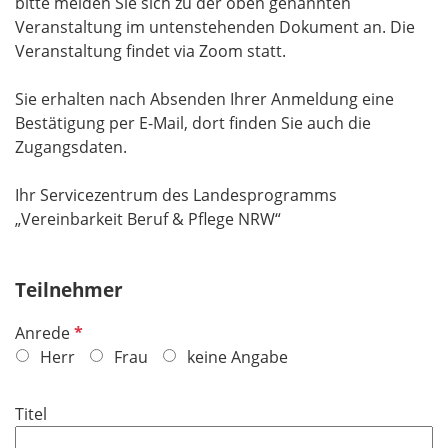
bitte melden Sie sich zu der oben genannten
Veranstaltung im untenstehenden Dokument an. Die
Veranstaltung findet via Zoom statt.
Sie erhalten nach Absenden Ihrer Anmeldung eine
Bestätigung per E-Mail, dort finden Sie auch die
Zugangsdaten.
Ihr Servicezentrum des Landesprogramms
„Vereinbarkeit Beruf & Pflege NRW“
Teilnehmer
P
Anrede
f
Herr
Frau
keine Angabe
l
i
Titel
c