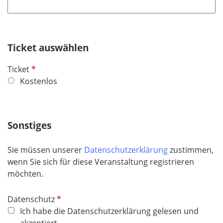
h
l
t
d
f
e
Ticket auswählen
l
d
P
Ticket
f
Kostenlos
l
i
c
Sonstiges
h
t
Sie müssen unserer
Datenschutzerklärung
zustimmen,
f
wenn Sie sich für diese Veranstaltung registrieren
e
möchten.
l
d
P
Datenschutz
f
Ich habe die Datenschutzerklärung gelesen und
l
akzeptiert.