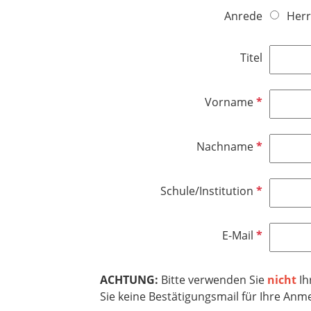
Anrede
Herr
Titel
P
Vorname
f
l
P
Nachname
i
f
c
l
h
P
Schule/Institution
i
t
f
c
f
l
h
e
P
E-Mail
i
t
l
f
c
f
d
l
h
e
ACHTUNG:
Bitte verwenden Sie
nicht
Ih
i
t
l
Sie keine Bestätigungsmail für Ihre Anm
c
f