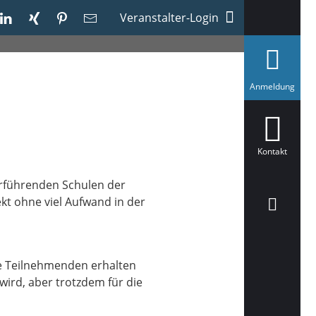
Veranstalter-Login
a
Anmeldung
u
s
g
e
w
ä
Kontakt
h
l
t
terführenden Schulen der
ekt ohne viel Aufwand in der
ie Teilnehmenden erhalten
wird, aber trotzdem für die