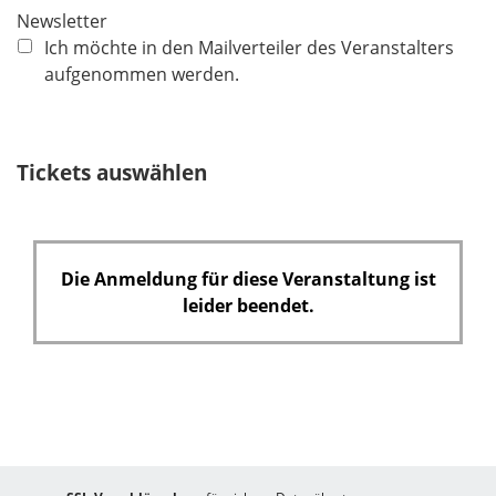
c
Newsletter
h
Ich möchte in den Mailverteiler des Veranstalters
t
aufgenommen werden.
f
e
l
Tickets auswählen
d
Die Anmeldung für diese Veranstaltung ist
leider beendet.