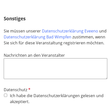
h
t
f
Sonstiges
e
l
Sie müssen unserer
Datenschutzerklärung Eveeno
und
d
Datenschutzerklärung Bad Wimpfen
zustimmen, wenn
Sie sich für diese Veranstaltung registrieren möchten.
Nachrichten an den Veranstalter
P
Datenschutz
f
Ich habe die Datenschutzerklärungen gelesen und
l
akzeptiert.
i