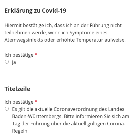
c
e
h
Erklärung zu Covid-19
l
t
d
f
Hiermit bestätige ich, dass ich an der Führung nicht
e
teilnehmen werde, wenn ich Symptome eines
l
Atemwegsinfekts oder erhöhte Temperatur aufweise.
d
P
Ich bestätige
f
ja
l
i
c
Titelzeile
h
t
P
Ich bestätige
f
f
Es gilt die aktuelle Coronaverordnung des Landes
e
l
Baden-Württembergs. Bitte informieren Sie sich am
l
i
Tag der Führung über die aktuell gültigen Corona-
d
c
Regeln.