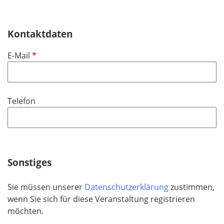
Kontaktdaten
P
E-Mail
f
l
i
Telefon
c
h
t
f
e
Sonstiges
l
d
Sie müssen unserer
Datenschutzerklärung
zustimmen,
wenn Sie sich für diese Veranstaltung registrieren
möchten.