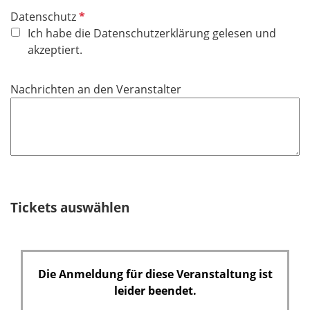
P
Datenschutz
f
Ich habe die Datenschutzerklärung gelesen und
l
akzeptiert.
i
c
Nachrichten an den Veranstalter
h
t
f
e
l
d
Tickets auswählen
Die Anmeldung für diese Veranstaltung ist
leider beendet.