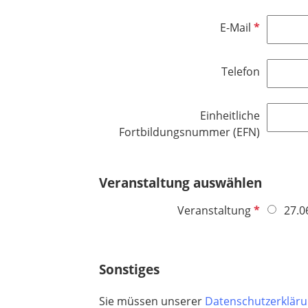
P
E-Mail
f
l
Telefon
i
c
h
Einheitliche
t
Fortbildungsnummer (EFN)
f
e
l
Veranstaltung auswählen
d
P
Veranstaltung
27.0
f
l
i
Sonstiges
c
h
Sie müssen unserer
Datenschutzerklär