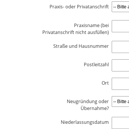
h
e
Praxis- oder Privatanschrift
t
l
f
d
e
Praxisname (bei
l
Privatanschrift nicht ausfüllen)
d
Straße und Hausnummer
Postleitzahl
Ort
Neugründung oder
Übernahme?
Niederlassungsdatum