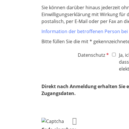
t
f
Sie können darüber hinaus jederzeit o
e
Einwilligungserklärung mit Wirkung für
l
postalisch, per E-Mail oder per Fax an d
d
Information der betroffenen Person be
Bitte füllen Sie die mit * gekennzeichnet
P
Datenschutz
Ja, 
f
dass
l
elek
i
c
Direkt nach Anmeldung erhalten Sie eine
h
Zugangsdaten.
t
f
e
l
d