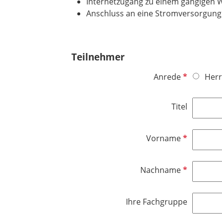
Internetzugang zu einem gängigen 
Anschluss an eine Stromversorgung 
Teilnehmer
P
Anrede
Herr
f
l
Titel
i
c
h
P
Vorname
t
f
f
l
P
Nachname
e
i
f
l
c
l
d
h
Ihre Fachgruppe
i
t
c
f