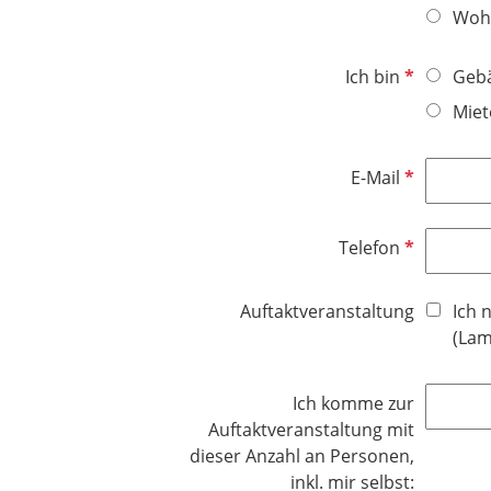
d
Woh
i
c
P
Ich bin
Gebä
h
f
t
Miet
l
f
i
e
P
E-Mail
c
l
f
h
d
l
t
P
Telefon
i
f
f
c
e
l
h
Auftaktveranstaltung
Ich 
l
i
t
(Lam
d
c
f
h
e
Ich komme zur
t
l
Auftaktveranstaltung mit
f
d
dieser Anzahl an Personen,
e
inkl. mir selbst:
l