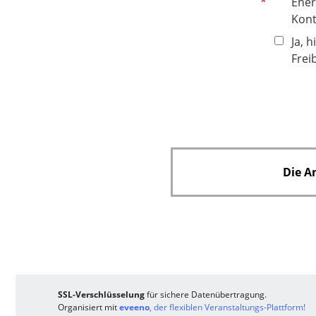
f
Ener
l
Kont
i
Ja, 
c
Frei
h
t
f
e
l
d
Die A
SSL-Verschlüsselung
für sichere Datenübertragung.
Organisiert mit
eveeno
, der flexiblen Veranstaltungs-Plattform!