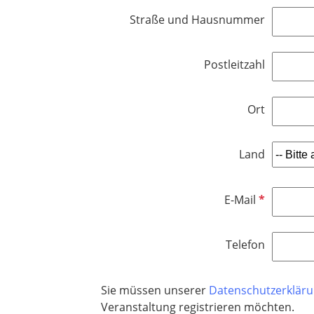
Straße und Hausnummer
Postleitzahl
Ort
Land
P
E-Mail
f
l
Telefon
i
c
h
Sie müssen unserer
Datenschutzerklär
t
Veranstaltung registrieren möchten.