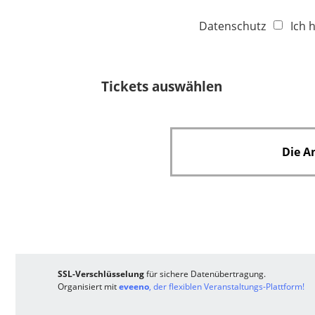
f
e
Datenschutz
Ich 
l
d
Tickets auswählen
Die A
SSL-Verschlüsselung
für sichere Datenübertragung.
Organisiert mit
eveeno
, der flexiblen Veranstaltungs-Plattform!