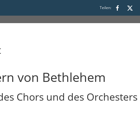
6:15
Teilen:
t
ern von Bethlehem
des Chors und des Orchesters