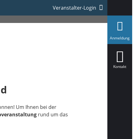
schkauler Feld"
Veranstalter-Login
a
Anmeldung
u
s
g
e
w
ä
Kontakt
h
l
t
ld
onnen! Um Ihnen bei der
overanstaltung
rund um das