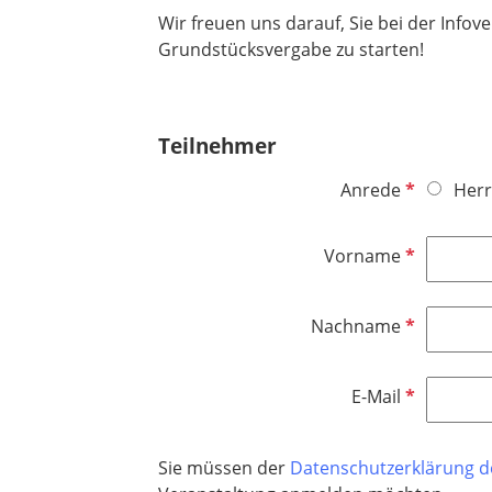
Wir freuen uns darauf, Sie bei der Inf
Grundstücksvergabe zu starten!
Teilnehmer
P
Anrede
Herr
f
l
P
Vorname
i
f
c
l
h
P
Nachname
i
t
f
c
f
l
h
P
E-Mail
e
i
t
f
l
c
f
l
d
h
e
Sie müssen der
Datenschutzerklärung 
i
t