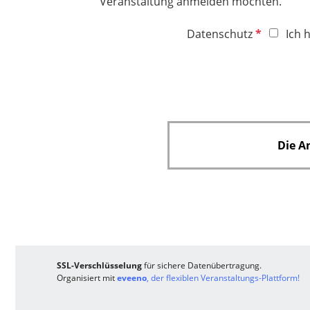
l
Veranstaltung anmelden möchten.
c
f
d
h
e
P
Datenschutz
Ich 
t
l
f
f
d
l
e
i
l
c
d
h
t
Die A
f
e
l
d
SSL-Verschlüsselung
für sichere Datenübertragung.
Organisiert mit
eveeno
, der flexiblen Veranstaltungs-Plattform!