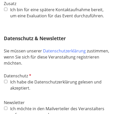
Zusatz
c
e
Ich bin für eine spätere Kontaktaufnahme bereit,
h
l
um eine Evaluation für das Event durchzuführen.
t
d
f
e
l
Datenschutz & Newsletter
d
Sie müssen unserer
Datenschutzerklärung
zustimmen,
wenn Sie sich für diese Veranstaltung registrieren
möchten.
P
Datenschutz
f
Ich habe die Datenschutzerklärung gelesen und
l
akzeptiert.
i
c
Newsletter
h
Ich möchte in den Mailverteiler des Veranstalters
t