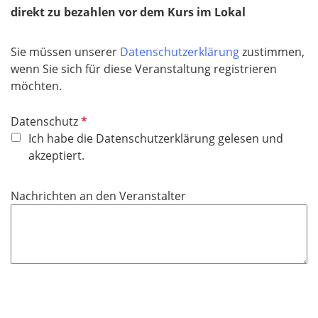
direkt zu bezahlen vor dem Kurs im Lokal
Sie müssen unserer
Datenschutzerklärung
zustimmen,
wenn Sie sich für diese Veranstaltung registrieren
möchten.
P
Datenschutz
f
Ich habe die Datenschutzerklärung gelesen und
l
akzeptiert.
i
c
Nachrichten an den Veranstalter
h
t
f
e
l
d