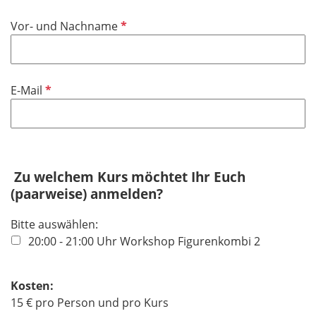
i
P
Vor- und Nachname
c
f
h
l
t
i
f
P
E-Mail
c
e
f
h
l
l
t
d
i
f
c
e
h
Zu welchem Kurs möchtet Ihr Euch
l
t
(paarweise) anmelden?
d
f
Bitte auswählen:
e
20:00 - 21:00 Uhr Workshop Figurenkombi 2
l
d
Kosten:
15 € pro Person und pro Kurs