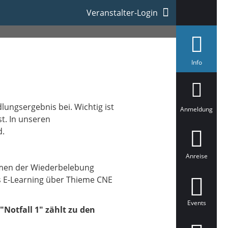
Veranstalter-Login
a
Info
u
s
g
e
w
ungsergebnis bei. Wichtig ist
ä
Anmeldung
h
t. In unseren
l
d.
t
Anreise
ahmen der Wiederbelebung
s E-Learning über Thieme CNE
Events
"Notfall 1" zählt zu den