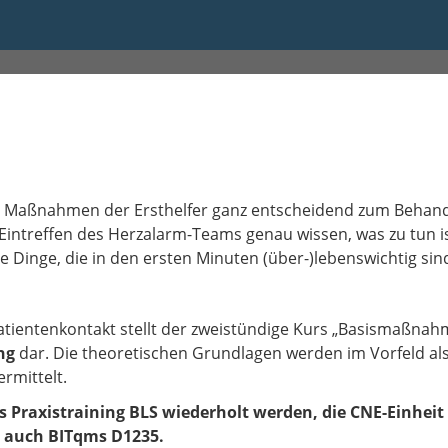
15 bis 13:15
die Maßnahmen der Ersthelfer ganz entscheidend zum Behandl
 Eintreffen des Herzalarm-Teams genau wissen, was zu tun is
 Dinge, die in den ersten Minuten (über-)lebenswichtig sin
Patientenkontakt stellt der zweistündige Kurs „Basismaßn
ng
dar. Die theoretischen Grundlagen werden im Vorfeld al
vermittelt.
 Praxistraining BLS wiederholt werden, die CNE-Einheit 
he auch BITqms D1235.