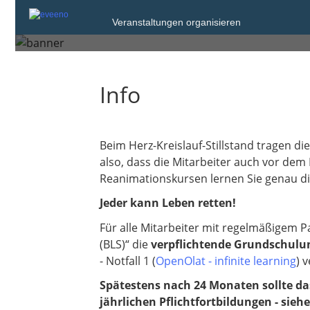
Montag, 29. Jun. 2026 von 11:
Veranstaltungen organisieren
München
Info
Beim Herz-Kreislauf-Stillstand tragen 
also, dass die Mitarbeiter auch vor dem
Reanimationskursen lernen Sie genau die
Jeder kann Leben retten!
Für alle Mitarbeiter mit regelmäßigem 
(BLS)“ die
verpflichtende Grundschulu
- Notfall 1 (
OpenOlat - infinite learning
) 
Spätestens nach 24 Monaten sollte das
jährlichen Pflichtfortbildungen - sie