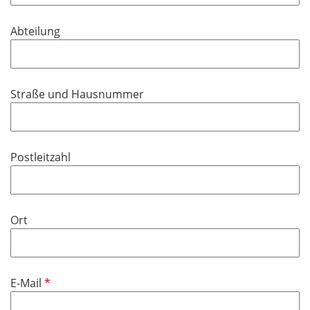
t
d
f
Abteilung
e
l
d
Straße und Hausnummer
Postleitzahl
Ort
P
E-Mail
f