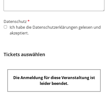
P
Datenschutz
f
Ich habe die Datenschutzerklärungen gelesen und
l
akzeptiert.
i
c
h
Tickets auswählen
t
f
e
l
Die Anmeldung für diese Veranstaltung ist
d
leider beendet.