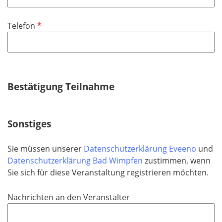
l
i
P
Telefon
c
f
h
l
t
i
f
c
e
h
Bestätigung Teilnahme
l
t
d
f
e
Sonstiges
l
d
Sie müssen unserer
Datenschutzerklärung Eveeno
und
Datenschutzerklärung Bad Wimpfen
zustimmen, wenn
Sie sich für diese Veranstaltung registrieren möchten.
Nachrichten an den Veranstalter