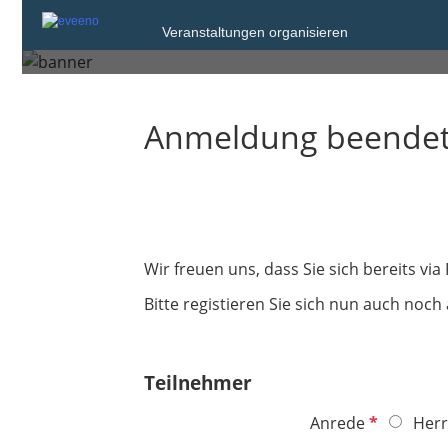
Veranstaltungen organisieren
Mittwoch, 11. Jan. 2023 von 14:00 bis 1
Anmeldung beende
Wir freuen uns, dass Sie sich bereits vi
Bitte registieren Sie sich nun auch noch 
Teilnehmer
P
Anrede
Herr
f