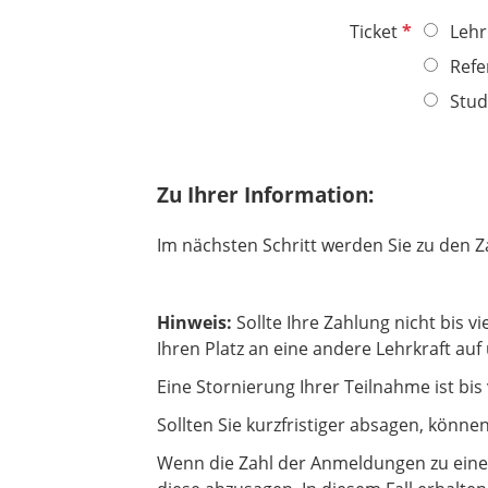
c
f
d
l
h
P
Ticket
Lehr
e
i
t
f
l
Refe
c
f
l
d
h
Stud
e
i
t
l
c
f
d
h
e
t
Zu Ihrer Information:
l
f
d
e
Im nächsten Schritt werden Sie zu den Z
l
d
Hinweis:
Sollte Ihre Zahlung nicht bis
Ihren Platz an eine andere Lehrkraft au
Eine Stornierung Ihrer Teilnahme ist bi
Sollten Sie kurzfristiger absagen, könne
Wenn die Zahl der Anmeldungen zu einer 