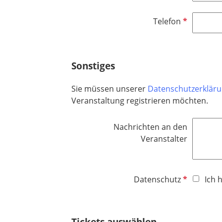
f
l
P
Telefon
i
f
c
l
h
i
t
Sonstiges
c
f
h
e
Sie müssen unserer
Datenschutzerklär
t
l
Veranstaltung registrieren möchten.
f
d
e
Nachrichten an den
l
Veranstalter
d
P
Datenschutz
Ich 
f
l
i
Tickets auswählen