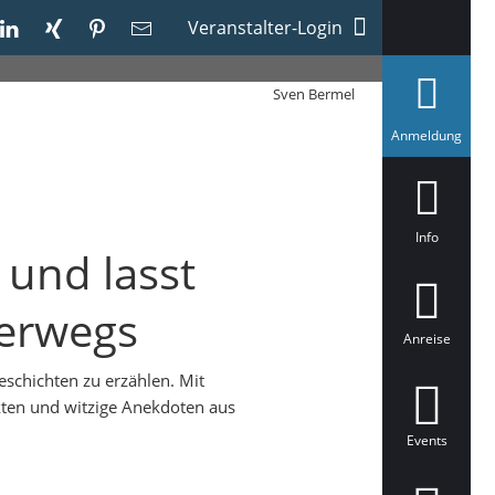
Veranstalter-Login
Sven Bermel
a
Anmeldung
u
s
g
e
w
ä
Info
h
 und lasst
l
t
terwegs
Anreise
schichten zu erzählen. Mit
akten und witzige Anekdoten aus
Events