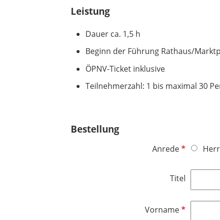
Leistung
Dauer ca. 1,5 h
Beginn der Führung Rathaus/Marktp
ÖPNV-Ticket inklusive
Teilnehmerzahl: 1 bis maximal 30 P
Bestellung
P
Anrede
Herr
f
l
Titel
i
c
h
P
Vorname
t