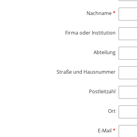
f
f
l
P
Nachname
e
i
f
l
c
l
d
h
Firma oder Institution
i
t
c
f
h
e
Abteilung
t
l
f
d
e
Straße und Hausnummer
l
d
Postleitzahl
Ort
P
E-Mail