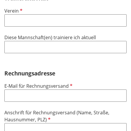
t
P
Verein
f
f
e
l
l
i
d
Diese Mannschaft(en) trainiere ich aktuell
c
h
t
f
e
Rechnungsadresse
l
d
P
E-Mail für Rechnungsversand
f
l
i
Anschrift für Rechnungsversand (Name, Straße,
c
P
Hausnummer, PLZ)
h
f
t