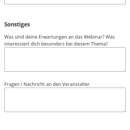
l
f
i
e
c
l
h
Sonstiges
d
t
Was sind deine Erwartungen an das Webinar? Was
f
interessiert dich besonders bei diesem Thema?
e
l
d
Fragen / Nachricht an den Veranstalter