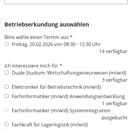
l
f
i
e
c
l
h
Betriebserkundung auswählen
d
t
P
Bitte wähle einen Termin aus
f
f
Freitag, 20.02.2026 von 08:30 - 12:30 Uhr
e
l
14 verfügbar
l
i
d
c
P
ich interessiere mich für
h
f
Duale Studium: Wirtschaftsingenieurwesen (m/w/d)
t
l
3 verfügbar
f
i
Elektroniker für Betriebstechnik (m/w/d)
e
c
Fachinformatiker (m/w/d) Anwendungsentwicklung
l
h
1 verfügbar
d
t
Fachinformatiker (m/w/d) Systemintegration
f
ausgebucht
e
Fachkraft für Lagerlogistik (m/w/d)
l