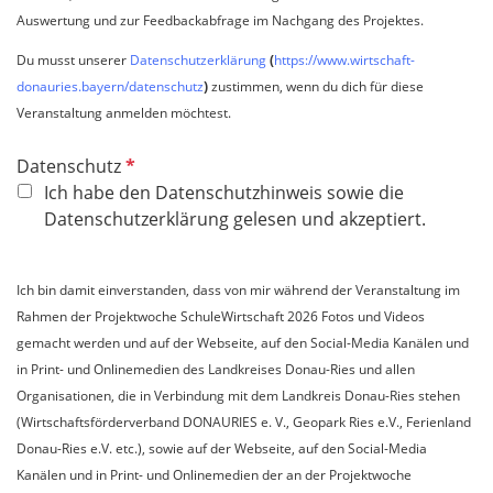
Auswertung und zur Feedbackabfrage im Nachgang des Projektes.
Du musst unserer
Datenschutzerklärung
(
https://www.wirtschaft-
donauries.bayern/datenschutz
)
zustimmen, wenn du dich für diese
Veranstaltung anmelden möchtest.
P
Datenschutz
f
Ich habe den Datenschutzhinweis sowie die
l
Datenschutzerklärung gelesen und akzeptiert.
i
c
Ich bin damit einverstanden, dass von mir während der Veranstaltung im
h
Rahmen der Projektwoche SchuleWirtschaft 2026 Fotos und Videos
t
gemacht werden und auf der Webseite, auf den Social-Media Kanälen und
f
in Print- und Onlinemedien des Landkreises Donau-Ries und allen
e
Organisationen, die in Verbindung mit dem Landkreis Donau-Ries stehen
l
(Wirtschaftsförderverband DONAURIES e. V., Geopark Ries e.V., Ferienland
d
Donau-Ries e.V. etc.), sowie auf der Webseite, auf den Social-Media
Kanälen und in Print- und Onlinemedien der an der Projektwoche