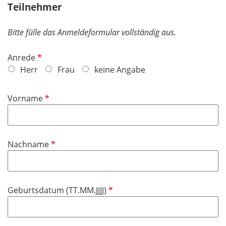
Teilnehmer
Bitte fülle das Anmeldeformular vollständig aus.
P
Anrede
f
Herr
Frau
keine Angabe
l
i
P
Vorname
c
f
h
l
t
i
f
P
Nachname
c
e
f
h
l
l
t
d
i
f
P
Geburtsdatum (TT.MM.JJJJ)
c
e
f
h
l
l
t
d