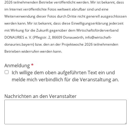
2026 teilnehmenden Betriebe veröffentlicht werden. Mir ist bekannt, dass
im Internet veröffentlichte Fotos weltweit abrufbar sind und eine
Weiterverwendung dieser Fotos durch Dritte nicht generell ausgeschlossen
werden kann. Mir ist bekannt, dass diese Einwilligungserklärung jederzeit
mit Wirkung für die Zukunft gegenüber dem Wirtschaftsförderverband
DONAURIES e. V. (Pflegstr. 2, 86609 Donauwörth, info@wirtschaft-
donauries.bayern) bzw. den an der Projektwoche 2026 teilnehmenden
Betrieben widerrufen werden kann.
P
Anmeldung
f
Ich willige dem oben aufgeführten Text ein und
l
melde mich verbindlich für die Veranstaltung an.
i
c
Nachrichten an den Veranstalter
h
t
f
e
l