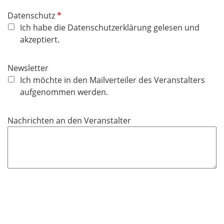
P
Datenschutz
f
Ich habe die Datenschutzerklärung gelesen und
l
akzeptiert.
i
c
Newsletter
h
Ich möchte in den Mailverteiler des Veranstalters
t
aufgenommen werden.
f
e
Nachrichten an den Veranstalter
l
d