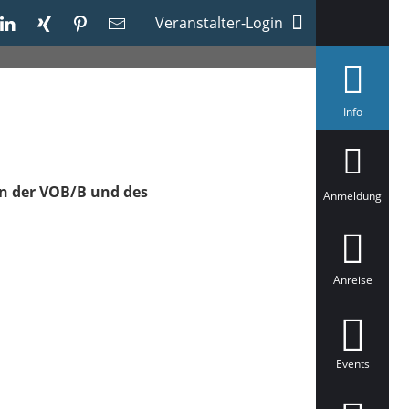
Veranstalter-Login
a
Info
u
s
g
e
w
en der VOB/B und des
ä
Anmeldung
h
l
t
Anreise
Events