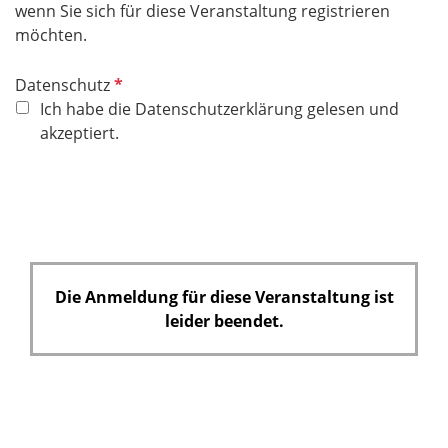
wenn Sie sich für diese Veranstaltung registrieren
möchten.
P
Datenschutz
f
Ich habe die Datenschutzerklärung gelesen und
l
akzeptiert.
i
c
h
t
f
e
Die Anmeldung für diese Veranstaltung ist
l
leider beendet.
d