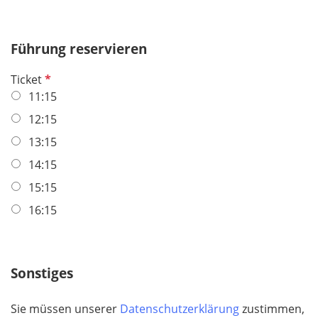
f
e
Führung reservieren
l
d
P
Ticket
f
11:15
l
12:15
i
13:15
c
h
14:15
t
15:15
f
16:15
e
l
d
Sonstiges
Sie müssen unserer
Datenschutzerklärung
zustimmen,