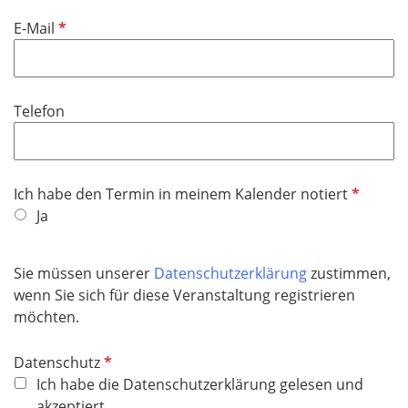
i
f
P
E-Mail
c
e
f
h
l
l
t
d
i
f
Telefon
c
e
h
l
t
d
f
P
Ich habe den Termin in meinem Kalender notiert
e
f
Ja
l
l
d
i
Sie müssen unserer
Datenschutzerklärung
zustimmen,
c
wenn Sie sich für diese Veranstaltung registrieren
h
möchten.
t
f
P
Datenschutz
e
f
Ich habe die Datenschutzerklärung gelesen und
l
l
akzeptiert.