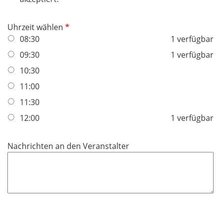
d
i
c
P
Uhrzeit wählen
h
f
08:30
1 verfügbar
t
l
09:30
1 verfügbar
f
i
e
10:30
c
l
h
11:00
d
t
11:30
f
12:00
1 verfügbar
e
l
d
Nachrichten an den Veranstalter